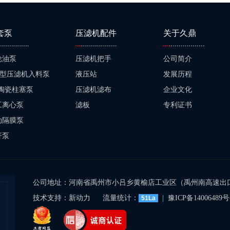
套泵
压滤机配件
关于久鼎
轮油泵
压滤机把手
公司简介
JE型压滤机入料泵
液压站
发展历程
B陶瓷柱塞泵
压滤机滤布
企业文化
工离心泵
滤板
专利证书
动隔膜泵
杆泵
公司地址：河南省禹州市小吕乡黄榆店工业区（禹州南高速出口
技术支持：
新动力
流量统计：
|
豫ICP备14006489号
51La