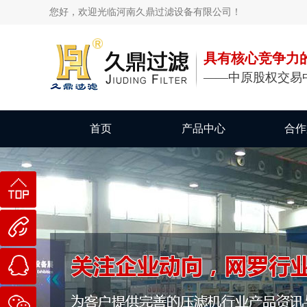
您好，欢迎光临河南久鼎过滤设备有限公司！
具有核心竞争力
——中原股权交易
首页
产品中心
合作
返
回顶部
189-
3749-
在
5552
线咨询
微