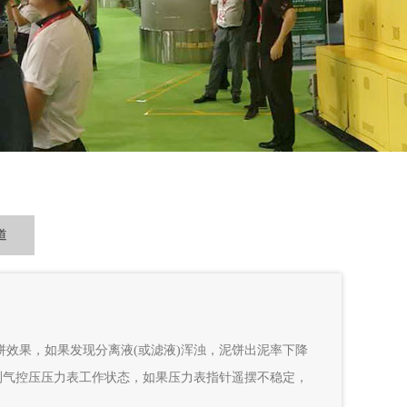
道
果，如果发现分离液(或滤液)浑浊，泥饼出泥率下降
气控压压力表工作状态，如果压力表指针遥摆不稳定，