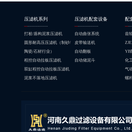
压滤机系列
压滤机配套设备
配
打桩/盾构泥浆压滤机
自动曲张系统
齿
圆形耐高压压滤机（制砂/
皮带输送机
Z
陶瓷/石材行业）
自动翻板
Y
程控自动拉板压滤机
自动储泥斗
化
双缸程控自动拉板压滤机
气
泥浆不落地压滤机
螺