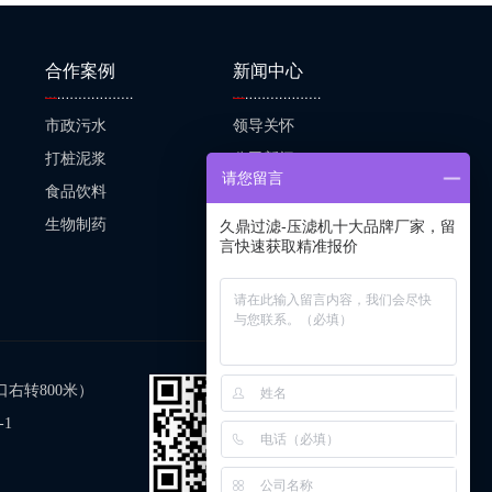
合作案例
新闻中心
市政污水
领导关怀
打桩泥浆
公司新闻
请您留言
食品饮料
行业新闻
生物制药
专题报道
久鼎过滤-压滤机十大品牌厂家，留
言快速获取精准报价
右转800米）
-1