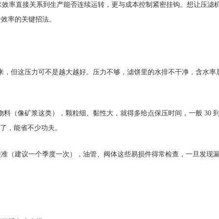
脱水效率直接关系到生产能否连续运转，更与成本控制紧密挂钩。想让压滤机
升效率的关键招法。
 出来，但这压力可不是越大越好。压力不够，滤饼里的水排不干净，含水
物料（像矿浆这类），颗粒细、黏性大，就得多给点保压时间，一般 30 
够用了，能省不少功夫。
校准（建议一个季度一次），油管、阀体这些易损件得常检查，一旦发现