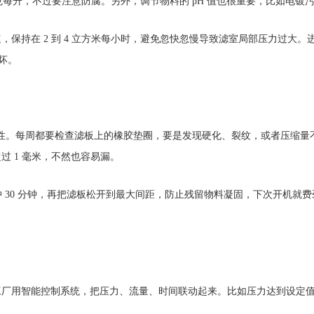
克每升，不过要注意防腐。另外，调节物料的 pH 值也很重要，比如电镀污泥调
持在 2 到 4 立方米每小时，避免忽快忽慢导致滤室局部压力过大。进料
坏。
封性。每周都要检查滤板上的橡胶垫圈，要是发现硬化、裂纹，或者压缩量
 1 毫米，不然也容易漏。
冲 30 分钟，再把滤板松开到最大间距，防止残留物料凝固，下次开机
用智能控制系统，把压力、流量、时间联动起来。比如压力达到设定值后，