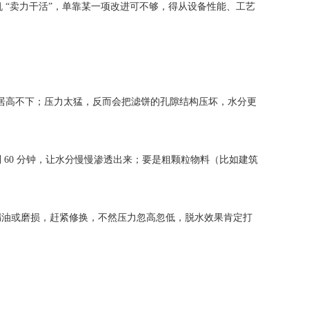
 “卖力干活”，单靠某一项改进可不够，得从设备性能、工艺
率居高不下；压力太猛，反而会把滤饼的孔隙结构压坏，水分更
到 60 分钟，让水分慢慢渗透出来；要是粗颗粒物料（比如建筑
漏油或磨损，赶紧修换，不然压力忽高忽低，脱水效果肯定打