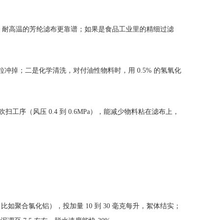
），耐高温的芳纶滤布更靠谱；如果是食品工业里的精细过滤
粒冲掉；二是化学清洗，对付油性物料时，用 0.5% 的氢氧化
序（风压 0.4 到 0.6MPa），能减少物料粘在滤布上，
合氯化铝），投加量 10 到 30 毫克每升，絮体结实；