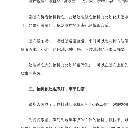
滤布就像压滤机的 “过滤网”，选不对、维护不好，再厉
选滤布得看物料特性。要是处理酸性物料（比如化工废水
（比如果汁澄清），尼龙滤布的细密孔径就很合适。
滤布最怕堵，一堵过滤速度就慢。平时可以用两种方法清理：
钠溶液泡 2 小时，再用清水冲干净。不过清洗也不能太频繁
处理黏性大的物料（比如印染污泥），可以在滤布上预先涂一层
省事又高效。
三、物料预处理做好，事半功倍
很多人忽略了，物料进压滤机前的 “准备工作”，对脱水
先说说絮凝。像污泥这类带胶体性质的物料，颗粒细、难沉