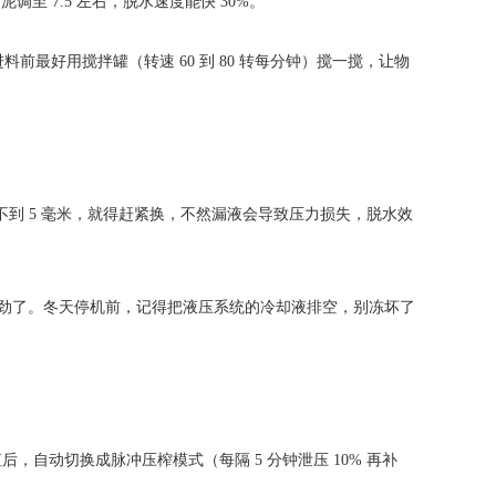
至 7.5 左右，脱水速度能快 30%。
前最好用搅拌罐（转速 60 到 80 转每分钟）搅一搅，让物
不到 5 毫米，就得赶紧换，不然漏液会导致压力损失，脱水效
就费劲了。冬天停机前，记得把液压系统的冷却液排空，别冻坏了
自动切换成脉冲压榨模式（每隔 5 分钟泄压 10% 再补