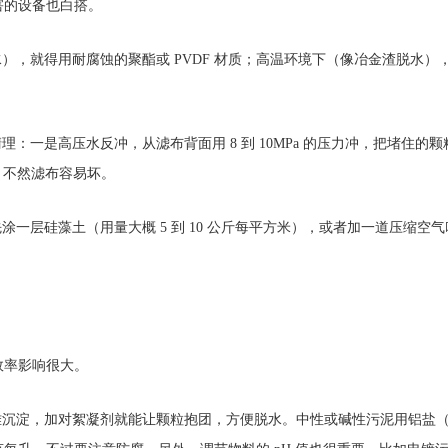
害的设备也白搭。
），就得用耐腐蚀的聚酯或 PVDF 材质；高温环境下（像冶金渣脱水
一是高压水反冲，从滤布背面用 8 到 10MPa 的压力冲，把堵住的颗
，不然滤布容易坏。
硅藻土（用量大概 5 到 10 公斤每平方米），或者加一道压缩空气吹扫工
效率影响很大。
淀，加对絮凝剂就能让颗粒抱团，方便脱水。中性或碱性污泥用铝盐（比如聚