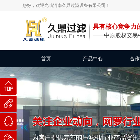
您好，欢迎光临河南久鼎过滤设备有限公司！
具有核心竞争力
——中原股权交易
首页
产品中心
合作
返
回顶部
189-
3749-
在
5552
线咨询
微