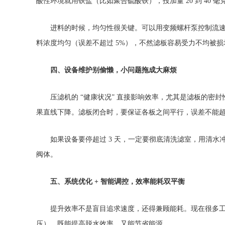
酸性环境就用铁盐（比如聚合硫酸铁），投加量 20 到 40 毫
进料的时候，均匀性很关键。可以用变频螺杆泵控制流速，保
料浓度均匀（误差不超过 5%），不然滤板容易受力不均被损
四、设备维护别偷懒，小问题拖成大麻烦
压滤机的 “健康状况” 直接影响效率，尤其是滤板的密
果直线下降。滤板闭合时，要保证各板之间平行，误差不能超过
如果设备要停超过 3 天，一定要彻底清洗滤室，用清水
阀体。
五、系统优化 + 智能调控，效率能耗双平衡
提升效率不是盲目追求速度，还得兼顾能耗。现在很多工厂
压），既能提高脱水效率，又能节省能源。